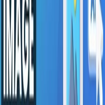
Blog
Ai dünya kupası forması değiştirici: fotoğrafınızı
yükleyin ve fanı videoya dönüştürün (2026 fifa
dünya kupası)
Vidpexai'nin ai dünya kupası forması değiştirici iş akışını kullanın:
takım forması fotoğrafınızı yükleyin, video ai'ye ücretsiz görüntü ile
canlandırın, müzik ekleyin ve 2026 fifa dünya kupası için bir mp4
fan klipsi indirin.
Blog
Dünya kupası 2026 spor yıldızı selfie video
jeneratörü: fotoğrafınızı bir yürüyüş klibi haline
getirin
Vidpexai'nin ücretsiz görüntüsünü video ai'ye kullanarak futbol
yıldızları ile dünya kupası girişi ve yürüyüş selfie videoları
oluşturun. Fotoğrafınızı yükleyin, sahneyi açıklayın ve messi,
ronaldo, mbappé ve daha fazla fan klipsini çevrimiçi olarak
oluşturun.