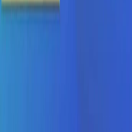
kota sınırları ve hype olmadan google i/o 2026'dan önce pratik bir
kontrol listesi.
Blog
Yaratıcılar için 3 en iyi gpt görüntü 2 araçları (2026
test edildi)
Görüntü araçlarını 50 saat test ettikten sonra, vidpexai hepsi bir
arada ai video görüntü oluşturma için yol açar. Görselleştirmeyi
karşılaştırın, sanat, fiyatlandırma ve ücretsiz gpt görüntü 2 tarzı iş
akışlarını hayal edin.
Blog
Görüntü işleme için video ai araçlarına 4 en iyi
görüntü (2026 test edildi)
Hareket kalitesi, gecikme süresi ve ücretsiz katlar için 30 görüntüyü
video ai uygulamalarına test ettik. Vidpexai, pist, invideo ve
canva'nın 2026'da fotoğraf ve görüntü işleme iş akışlarını nasıl
sıraladığını görün.