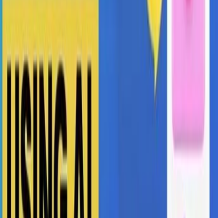
5 video araçlarına en iyi nişan fotoğrafı (2026 hız,
kalite ve dönüşüm için test edilmiştir)
Vidpexai, 2026'da video araçlarına 5 ücretsiz nişan fotoğrafı
inceliyor. Romantik ai videoları hızlı oluşturmak için özellikleri,
kaliteyi ve kullanım kolaylığını karşılaştırın.
Blog
Alternative alternatifi: vidpexai vs monet incelemesi
2026
Bu 2026 1v1 testinde, doğum günü fotoğrafı için vidpexai vs
monet'i video, doğum günü fotoğraf animasyonu ai ile
karşılaştırıyoruz ve fiyatlandırma, kalite, hız ve yaratıcısı fit dahil
olmak üzere fotoğraf çevrimiçi iş akışlarından sürpriz doğum günü
videosu.
Blog
Adobe alternative: adobe vs vidpexai compared