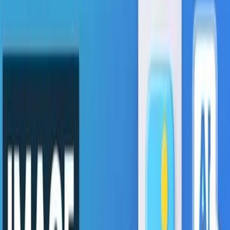
akışınıza uyar? Hisse senedi açıklamaları vs istemi-yerel reklamlar,
krediler, filigran ve 2026 test sonuçları.
Blog
Deevidai alternatif: deevidai vs vidpexai görüntü
video ai karşılaştırıldı İnceleme 2026
Deevidai alternatifi mi arıyorsunuz? Bu 2026 incelemesi, görüntü
üzerindeki vidpexai ile video ai kalitesi, ücretsiz planlar,
fiyatlandırma, hız, şablonlar ve gerçek dünya yaratıcısı sonuçlarını
karşılaştırır.
Blog
Pollo.ai alternatif 2026: görüntüden videoya ai-
pollo. ai vs vidpexai karşılaştırıldı
Pollo.ai vs vidpexai (2026) video ai ile görüntü karşılaştırın: ücretsiz
katlı, wan/sora modelleri, hikaye sahneler, fotoğraf-video şablonları
ve fiyatlandırma. En iyi pollo. ai alternatifini bulun.