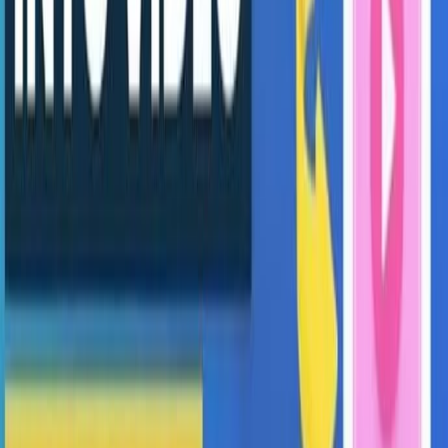
adobe; takımlar için canva-artı flexclip, pollo. ai, vidio. ai & animoto
karşılaştırıldı.
Blog
Pollo.ai alternatif: vidpexai vs pollo. ai 2026
incelemesini karşılaştırdı
Biz düğün fotoğraf animasyon için vidpexai vs pollo. ai
karşılaştırdık: kimlik koruma, hız (4 dakika kadar 30-60s vs), $9.99
sınırsız vs kredi ve 9:16 makaraları-2026 çiftler için hangi kazanır
bakın.
Blog
Adcreate alternatif: vidpexai vs adcreate (2026
karar incelemesi)
Vidpexai ve ai facebook reklam video jeneratörü, ai tiktok ad video
yaratıcısı, shopify ad video ai iş akışları, fiyatlandırma, çıkış kalitesi
ve ölçekleme verimliliği için yeni format 1v1 incelemesi.
Blog