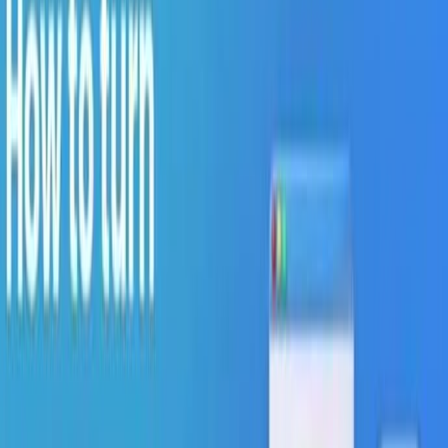
Trend Olan AI Araçlarını Keşfedin
Tümü
Ai görüntü oluşturma kılavuzları
Ai model yorumları
Ai video
nesil kılavuzları
Tümü
20
Blog
Higgsfield vs vidpexai: metinden video ai ve ücretsiz
ai video jeneratörüne metin (2026)
Video ai, metinden ai video jeneratörü ve video ai denemelerine
ücretsiz metin için higgsfield vs vidpexai-kamera kontrolü vs reklam
iş akışları, krediler ve gerçek 2026 testleri.
Blog
Invideo.io vs vidpexai: metinden video ai ve ücretsiz
ai video jeneratörüne metin (2026)
Invideo.io vs vidpexai: metinden hangi ücretsiz ai video jeneratörü iş