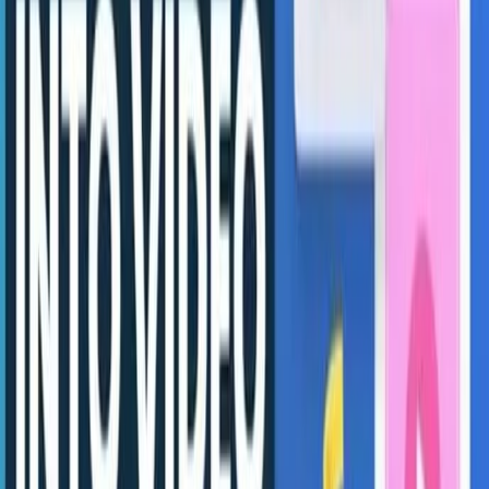
dünya kupası 2026 videoları nasıl yapılır
Maç fotoğraflarını dakikalar içinde paylaşılabilir dünya kupası video
kliplerine dönüştürün. Video ai araçlarına, fifa video yapımcılarına,
şortlara hazır futbol gollerine ve turnuva günü yayınlama ipuçlarına
ücretsiz görüntü için adım adım öğretici.
Blog
Mutlu at 1.5 incelemesi (2026): aslında günlük
kullanımda ne sunuyor?
Bir yaratıcının bakış açısıyla, gerçek çıktı kalitesi, ücretsiz katman
sınırları, pro tier değeri ve birden fazla hesabı hokkabazlık etmeden
modeli çevrimiçi olarak nerede çalıştıracağınız, uygulamalı bir
happy horse 1.5 incelemesi.
Blog
Video aracına en iyi düğün fotoğrafı 2026 test edildi
Hız, yüz tutarlılığı ve değer için 7 düğün fotoğrafını video araçlarına
test ettik. Vidpexai hızlı makaralar için kazanır; pro polish için