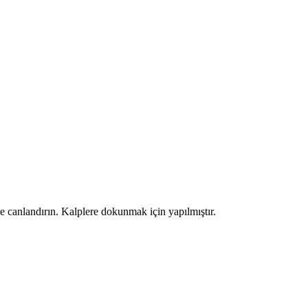
e canlandırın. Kalplere dokunmak için yapılmıştır.