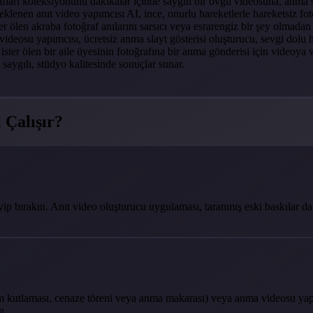
ğrafları koleksiyonunu dakikalar içinde saygılı bir övgü videosuna, anma
eklenen anıt video yapımcısı AI, ince, onurlu hareketlerle hareketsiz fot
r ölen akraba fotoğraf anılarını sarsıcı veya esrarengiz bir şey olmadan
ü videosu yapımcısı, ücretsiz anma slayt gösterisi oluşturucu, sevgi dol
 ister ölen bir aile üyesinin fotoğrafına bir anma gönderisi için videoya 
 saygılı, stüdyo kalitesinde sonuçlar sunar.
 Çalışır?
eyip bırakın. Anıt video oluşturucu uygulaması, taranmış eski baskıla
şam kutlaması, cenaze töreni veya anma makarası) veya anma videosu yapı
n.