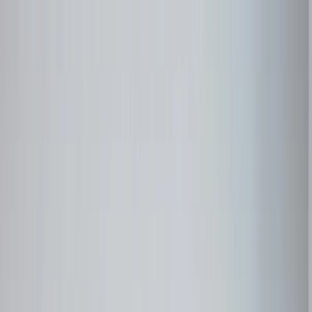
Türkçe
Giriş Yap
Keşfet
Ana Sayfa
Blog
Şimdi Yükselt
Ana Sayfa
Görüntüden Videoya
Gemini Omni Video Oluşturucu
Gemini Omni Video Oluşturucu