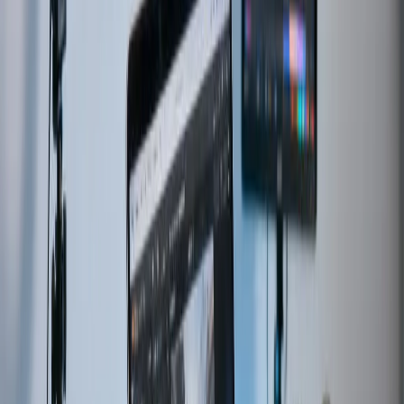
Hikaye Anlatımı için Sinematik AI Videosu
Tek bir istemle tutarlı karakterler, yörünge kamera hareketleri ve
altın saatlik aydınlatmayla çoklu çekim fragmanları ve anlatı dizileri
oluşturun. Gemini Omni video modeli, kutudan çıkar çıkmaz
sinematik engelleme, dramatik atmosfer ve ses senkronizasyonunu
gerçekleştirir.