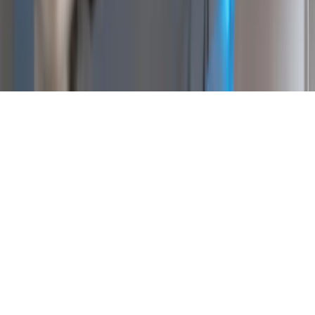
Legal entity:
GROW ENGINE LIMITED
Legal entity address:
Rm 701, Unit 108B, 7/F, Twr B New
Mandarin Plaza 14 Science Museum Rd Tsim Sha Tsui Hong Kong
Registration number:
78975168