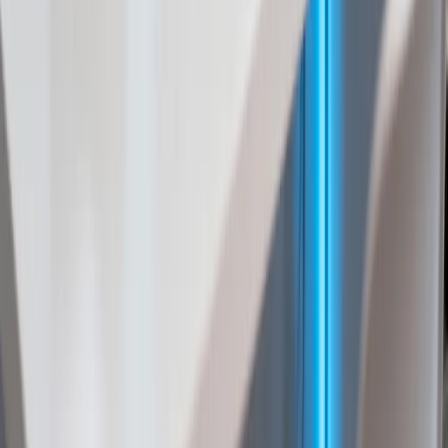
AnnaZhang
Sosyal Medya Yöneticisi
Gemini Omni Video Oluşturma Ücretsiz Başladı
VidPexai'nin Gemini Omni Video
Jeneratörü için SSS
Gemini Omni nedir ve Veo 3.1'den farkı nedir?
Gemini Omni, Google'ın tek bir sohbet iş akışında metin, resim,
video ve sesi yerel olarak işleyen birleşik çok modlu video
modelidir. Senkronize diyaloglu sinematik görsellere odaklanan Veo
3.1 ile karşılaştırıldığında Gemini Omni, sınıfında lider ekran metin
oluşturma, konuşma düzenleme ve Gemini ile daha sıkı entegrasyon
ekleyerek reklamlar, açıklayıcılar ve eğitim içeriği için ideal hale
getirir.
Gemini Omni hem metinden videoya hem de görüntüden videoya
destek veriyor mu?