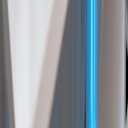
VidPexai'nin Gemini Omni video jeneratörünü denemek ücretsiz mi?
Gemini Omni ile ne tür videolar oluşturabilirim?
Gemini Omni modeli ne kadar hızlı 1080p video üretir?
Gemini Omni fotogerçekçi hareket ve gerçekçi video üretiyor mu?
Gemini Omni videolarını ticari projeler ve reklamlar için kullanabilir
miyim?
Gemini Omni video düzenleyicisini kullanmak için video düzenleme
becerilerine ihtiyacım var mı?