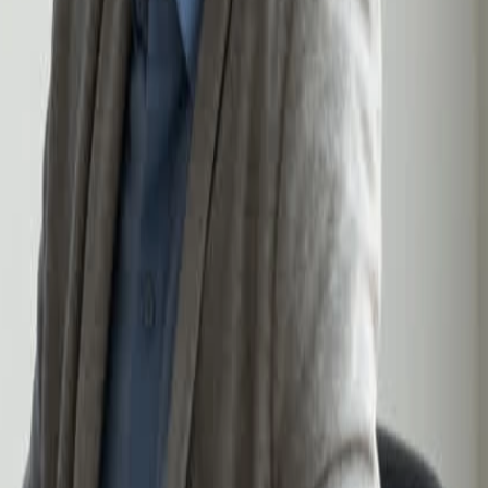
的最佳視頻編輯器：快速組裝，標題燒錄和封面框導出在一個會話