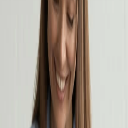
圖表導出的創作者和團隊，而不是電影工作室。上傳靜態影像或短
時，它具有免費的教程視頻製作器層，瀏覽器中的教程視頻製作器