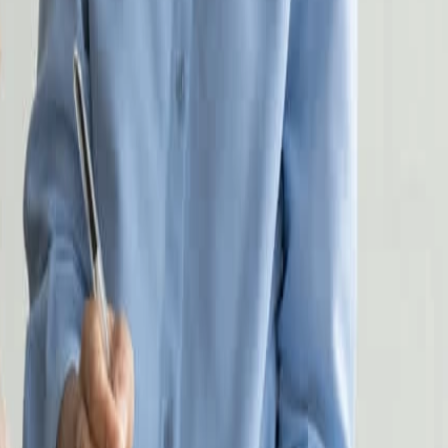
逐步指南。動畫教程製作器通道支持視頻課程製作器章節模式，因