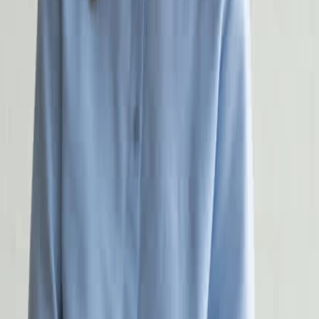
應用程序預設。VidPexAI 建議節奏、標註箭頭和可選測驗
面框，或通過 LMS 友好的鏈接嵌入。付費級別解鎖教程視頻製作
做什麼？