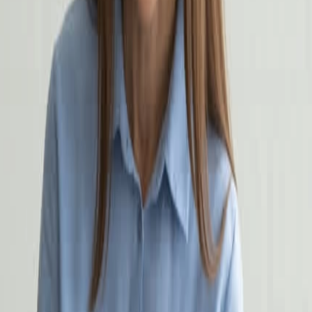
程製作器軟件管道結合在一個瀏覽器選項卡中。您帶來 UI 屏幕截圖
一樣讀取，而無需要您先學習視頻編輯教程。比較最佳教程視頻
經批准的視覺文檔時。該堆疊支持教程視頻製作器免費預覽，免費
適用於隨時隨地創作者。您還可以通過 LMS 封裝的視頻課程
路由輸出路線。與僅限於頭像的工具不同，VidPexai 首先生動畫
您已經遵循的任何視頻編輯軟件教程，canva 視頻編輯教程或 
區中。AI 可讀取標題、編號步驟和 UI chrome，然後將資產路由到