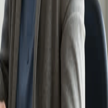
動作節奏，這可作為初學者的視頻編輯器教程，而不會發布未經審