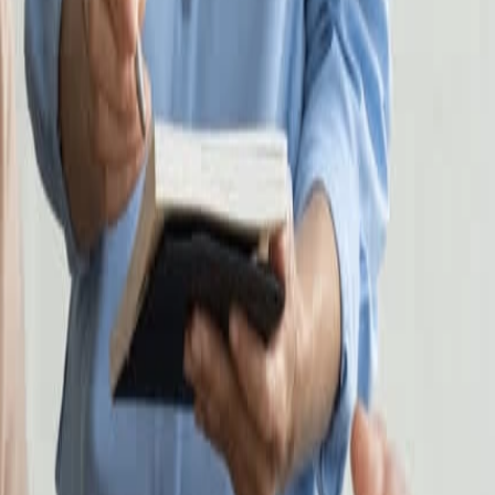
YouTube 教程視頻製作器預設可反映評論者將其選出為教程