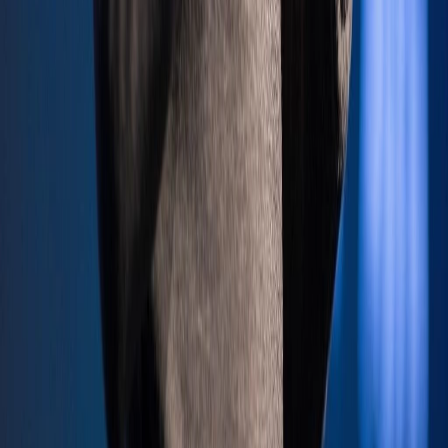
支援哪些檔案格式？
視頻長度是否有限制？
如何從多張圖片製作視頻？
我可以用於商業目的嗎？
是什麼使它成為免費視頻 AI 的最佳圖像？
如何下載生成的視頻？
免費開始圖像到視頻