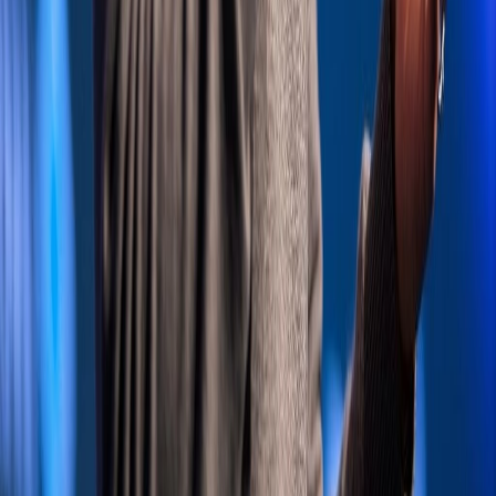
地進行實驗。輸出清晰，非常適合 YouTube 縮略圖到完整片
段，界面適合初學者。
麗莎羅德里格斯
YouTube 用戶
可靠的免費視頻製作器
VidPexai 的圖像中的 AI 免費視頻製作器幫助我快速構建促銷
捲軸。支持從具有過渡的圖像製作視頻，照片到 MP4 的轉換
是完美的。在客戶工作中信賴它，結果給所有人留下深刻的
印象，絕對是圖片到視頻轉換器需求的首選。
湯姆·威爾遜
行銷專家
立即將圖像生成視頻
有關 VidPexai 在線圖像轉視頻的常見問
題解答