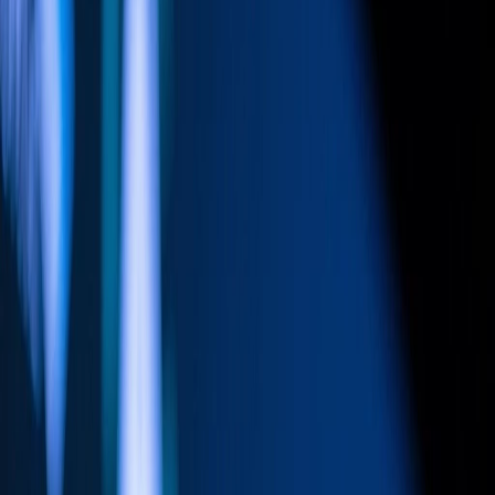
0
/
4000
AI生成
創建
請先輸入提示詞
示例
圖像到視頻免費-來自圖像的 AI 視頻生成
器