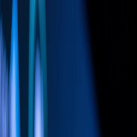
繁體中文
登錄
探索
首頁
博客
立即升級
圖像到視頻
起始圖片
中間幀
參考圖片
我們接受JPEG、JPG、PNG或WEBP格式，最大50MB
選擇素材
上傳