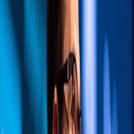
設置。此照片轉視頻 AI 步驟允許個性化，用於從圖像創建
AI 視頻或在線無縫地動畫圖片。
3
步驟 3：產生並下載
點擊生成以通過 AI 圖像到視頻處理製作視頻。免費下載 MP4
文件，可以作為視頻從照片或圖像到視頻動畫 AI 創建的視頻
共享。
立即將圖像生成視頻
您可以使用 VidPexai 的免費圖像轉視頻
做什麼？