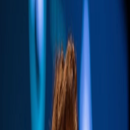
VidPexai 的圖像到視頻工具是一個先進的 AI 支持的平台，可
以輕鬆地將靜態圖像轉換為引人入勝的視頻。使用尖端的圖
像到視頻 AI 技術，它可以動畫照片，從圖片生成動態並免費
創建流暢的過渡。對於任何在線尋找免費圖像到視頻 AI 的人
來說，此照片到視頻 AI 轉換器支持各種格式，例如 JPG 到視