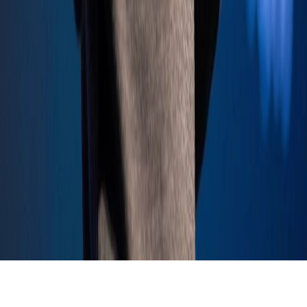
一站式 AI 影片與圖像創作平台
用強大的 AI 工具將想像變為畫面，生成圖像、影片與創意內
容。
立即聯絡
© 2026 VidpexAI. All rights reserved.
私隱政策
服務條款
Contact:
support@vidpexai.com
Legal entity:
GROW ENGINE LIMITED
Legal entity address:
Rm 701, Unit 108B, 7/F, Twr B New
Mandarin Plaza 14 Science Museum Rd Tsim Sha Tsui Hong Kong
Registration number:
78975168