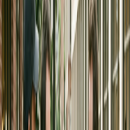
組或畢業邀請視頻製作卡。VidPexai 應用畢業攝影動畫人工
智能動作 —— 投擲帽子、糖果漂移、溫柔的肯·伯恩斯和上
學年動態 —— 調整為慶祝節奏。
3
步驟 3：預覽，個性化和導出
在免費層上預覽水印。添加姓名，日期，學校顏色和授權音
樂床。轉存在 TikTok 和捲軸的 9:16 分，用於 YouTube 和大屏
幕儀式播放的 16:9，或用於 Instagram 動態消息的 1：1。付費
級別解鎖沒有水印的畢業視頻製作器免費下載。
立即開始製作畢業照片到視頻
您可以使用 VidPexai 的畢業視頻製作器
做什麼？