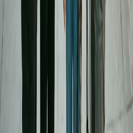
它是否支持大學和高中畢業視頻？
我可以在手機上使用 VidPexai 作為畢業視頻製作器應用程序嗎？
這與 VidDay 這樣的群組視頻工具有什麼不同？
此頁面與其他 VidPexai 工具有何關係？
免費試用照片中的畢業視頻
一站式 AI 影片與圖像創作平台
用強大的 AI 工具將想像變為畫面，生成圖像、影片與創意內
容。