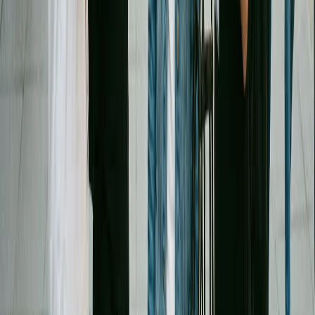
目前有 3,680 則評語
畢業照片到視頻在線免費讓媽媽哭快樂眼淚
我上傳了十張儀式照片和畢業照片到網上免費預覽視頻，媽
媽在我升級之前就哭了。投擲帽子的動作感覺就像重溫這一
刻。
瑪麗亞·托雷斯
大學畢業生
我們的校友晚會免費在線畢業幻燈片製作器
我們需要為 400 位畢業生進行大屏幕循環。免費的畢業幻燈
片製作器在線預覽說服了院長，最後的出口在演奏廳投影機
上完美運行。
艾倫·米切爾博士
大學活動總監
畢業邀請視頻製作人更換印刷卡