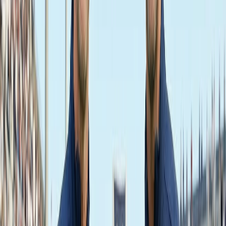
晓、比赛回顾、球迷摄像头或对阵预测。AI 世界杯视频制作
器会自动检测您的球队，并应用联盟风格的调色板、记分牌
叠加层和下三分之二，与 2026 年 FIFA 世界杯广播美学相匹
配。
3
第 3 步：导出到 TikTok、Shorts、Reels 或 4K
触发世界杯视频制作者在 9:16 垂直方向免费下载 TikTok 和
Reels，在 16:9 垂直方向下载世界杯短片制作者跨帖，或以
4K 大师模式免费下载广播风格的内容。世界杯 4k 精彩集锦
模板没有重现任何内容——一个项目无处不在。
立即启动世界杯视频制作工具
你可以用VidpexAI的世界杯视频制作器
做什么？