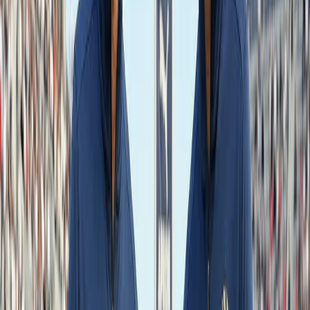
世界杯集锦和进球庆典视频制作者
根据比赛日片段制作世界杯精彩片段，或者使用世界杯进球