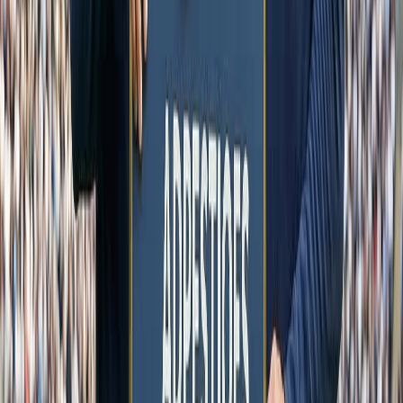
球迷俱乐部在美国、墨西哥和加拿大的主办城市举办比赛日
社交活动和体育场分区协调。世界杯球迷视频制作者、世界
杯球迷摄像头视频制作者和世界杯体育场气氛视频流将支持
者专区的照片变成了炒作片段，在开球前充斥着WhatsApp群
组。
体育广播员、电子竞技主播和幻想专家
本地广播公司、FIFA电子竞技主播和梦幻足球播客，他们需
要在创作者预算下获得广播级产出。世界杯广播风格的视
频、FIFA 视频游戏集锦编辑器和世界杯梦幻足球视频预设在
没有 Avid 套件的情况下提供下三分之一、记分牌叠加和阵容
展示牌。
免费试用世界杯 AI 编辑器
为什么选择 VidpexAI 的世界杯视频制作
器？