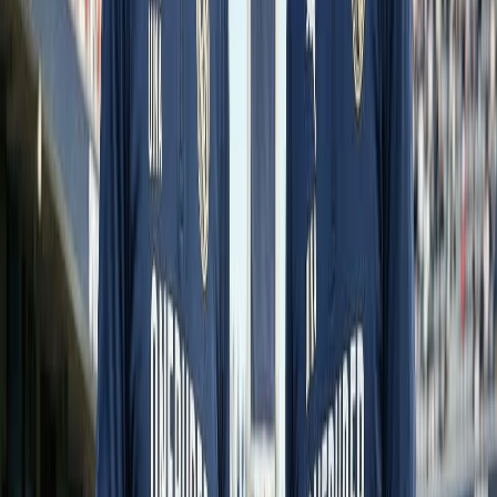
世界杯炒作视频和预告片制作者
在比赛前一天晚上发布一部世界杯大肆宣传的视频制作预告
片——自动同步到带有霓虹灯过渡效果的鼓线歌声。这家世
界杯预告片制作人和世界杯前奏片制作者还将在2026年锦标
赛窗口期间为播客、直播和YouTube短片内容发布相应的揭幕
战和近战卡片。
免费试用 Hype 预告片制作工具