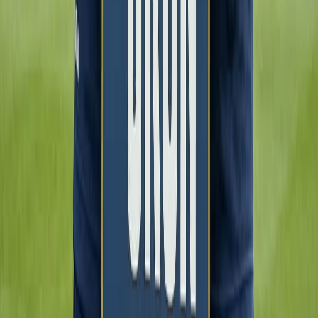
直播保险杠为我们提供了广播级的视觉效果，每月不到50美
元。
索菲·洛朗
当地体育广播员
FIFA 电子游戏精彩集锦编辑为我的频道提供动力
作为一名FIFA电子竞技主播，我在锦标赛赛季中每天播出4到
6个精彩片段。FIFA电子游戏集锦编辑器和世界杯电子竞技精
彩视频预设将我的编辑时间从90分钟缩短到8分钟——仅小组
赛阶段我的频道就增加了4万订阅量。
田中健二
FIFA 电子竞技主播
世界杯阵容透露视频模板画面完美
一位地区联合会客户要求公布2026年锦标赛的23人阵容。世
界杯阵容公布了视频模板自动生成的套件颜色名片、位置图
标和一张炒作音乐床——客户将合同又延长了三周。