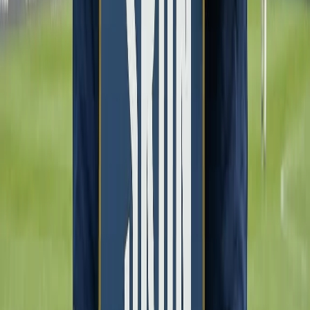
我发布了一段来自F组失利的30秒世界杯进球庆祝视频制作视
频，在半场结束之前，该片段的观看次数达到了400万次。世
界杯抖音视频制作者的节奏和记分牌叠加层纯粹是广播级的
——观众以为我是官方合作伙伴。
马库斯·陈
抖音足球创作者
世界杯粉丝摄像头视频制作者填满了我们的栏目
我们的支持团体在南看台举办主场比赛。世界杯球迷摄像头
视频制作者和世界杯体育场气氛视频将我们的赛前提示和歌
声汇集成了炒作片段——WhatsApp群组爆炸式增长，我们提
前90分钟填满了这个部分。
普里亚·艾耶
粉丝俱乐部协调员
世界杯下三分之一模板保存了我们的节目
我们的地区体育节目买不起2026年锦标赛的完整广播画面套
餐。世界杯下三分之一模板、世界杯记分牌叠加层和世界杯