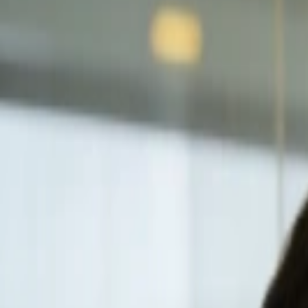
使用 ByteDance 的 Seedance 2.0 制作电影 AI 视频
文本转视频
文本转视频
0
/
2000
AI生成
创建
在线免费 Seedance 2.0 AI 视频生成器