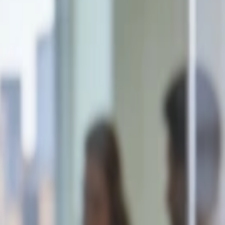
之上。它使创作者能够使用现代的人工智能视频传播模型从文本提示、图
转化为具有专业外观的短视频，用于营销、社交媒体、产品演示和品