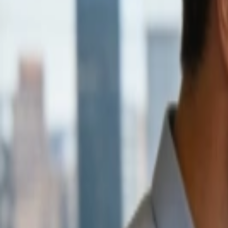
VidpexAI的Seedance 2.0人工智能视频生成器是一
像或参考媒体生成电影般的人工智能视频。Seedance A
牌故事讲述。
Seedance 2.0 AI 视频生成器
VidpexAI 的 Seedance 2.0 AI 视频
1
第 1 步：输入提示或上传图片
描述您要创建的场景或上传图片以开始 AI 文本到视频或图像
2
第 2 步：Seedance 2 AI 模型生成视频
Seedance 2 AI 系统使用先进的 ByteDance Seedanc