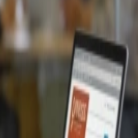
ce Seedance 2.0 视频模型提供支持，可生成动态摄像机移
选。
商业视频生成器内容，例如产品促销、数字广告和着陆页视频。人工