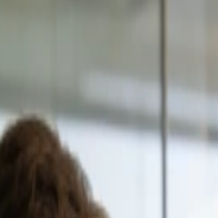
。VidpexAI 允许您使用高级 AI 视频扩散模型从文本、图像或参考文献中