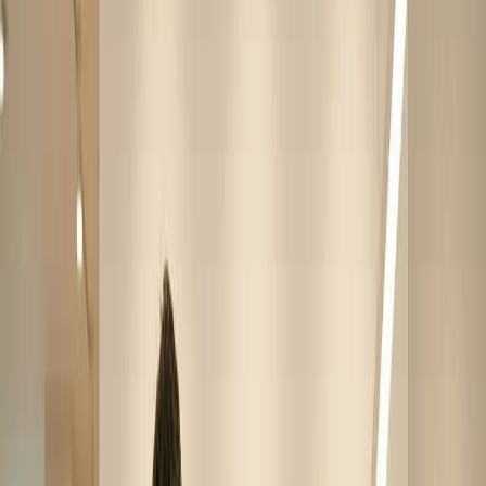
Explainer 视频制作工具，适用于已经拥有产品镜头、用户界
面截图或幻灯片的团队，而不是空白的工作室。上传剧照或
短片，调整动作、字幕和章节节奏，以适应登录页面、销售
套牌和入门指南。它以讲解视频制作者的身份在线运行，具
有解释器视频制作器免费入门通道，浏览器中提供解释器视