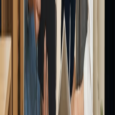
VidpexAI会为你已经拥有的推介页面制作动画，因此你可以
在下次投资者电话会议之前在线制作解释视频。
代理商和客户成功案例
为顾客贴白标解释的商店。共享的品牌套件、评论链接和解
释性视频制作者的人工智能批处理可使客户服务人员和代理
制片人保持一致，而无需来回传递大型Premiere项目。
免费试用 Business Explainer 视频制作器
为什么选择 VidpexAI 的解释器视频制作
器？
以视觉为先的解释器，而不是通用的素材填充物
模型优先考虑你的用户界面、产品和图表插图，然后再上
市。这就是为什么团队需要最佳的解释性视频制作者来制作