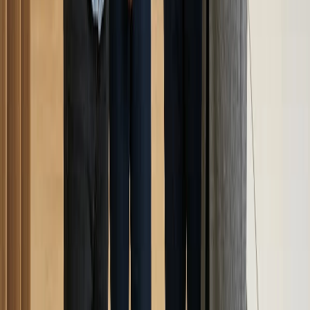
客户入职说明视频制作者
CS 每个计划等级都需要短片。说明视频制作者模板允许我们
将一张屏幕截图分成三条入门路径。
亚历克斯·迈耶
客户成功主管
屏幕截图密集型B2B的最佳解说视频制作者
我们比较了头像工具，当故事是用户界面时，VidpexAI是最
好的解释视频制作者。Motion 遵循的是我们的真实产品，而
不是普通的演示者。
山姆·里维拉
销售支持经理
立即开始制作视频讲解器
VidpexAI 解释器视频制作器的常见问题
解答