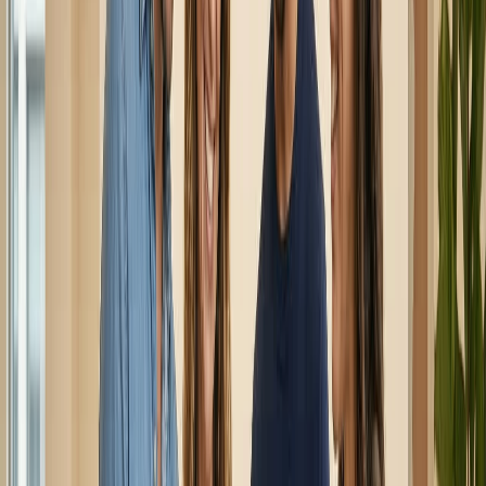
你可以用VidpexAI的解释器视频制作器
做什么？