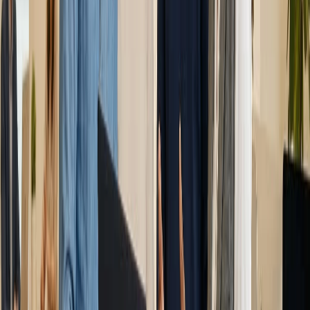
在线制作卡通讲解员视频
当卡通解说视频制作者的语气适合品牌时，在真实屏幕截图
上添加友好的插图叠加层。解释器动画制作者路径使角色保
持通用性，因此您可以避免相似风险，同时仍能让消费者应
用程序感到平易近人。
免费试用 Cartoon Explainer 视频制作器