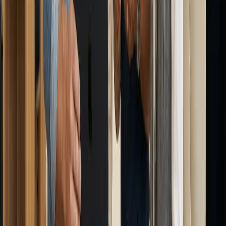
卡片会重复使用你现有的卡组插图，这样创始人就不会从头
开始重建资产。
免费试用 Startup Explainer 视频制作器
VidpexAI 的 Explainer 视频制作者是为
谁准备的？
产品营销和销售支持
需要一个尊重批准的屏幕截图的解释性视频编辑器的PMM和
AE。讲解视频创作者流程将发布的屏幕截图转化为后续片
段，销售人员可以在专题片发布的当天发送。
创始人和创业运营商
那些迫不及待地想要解释性视频创作公司时间表的团队。