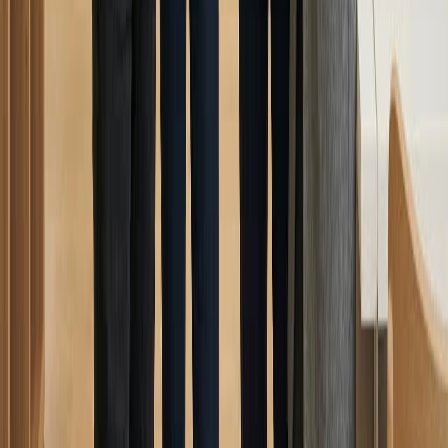
VidpexAI 是讲解视频制作者的免费工具吗？
是的。Explainer 视频制作器免费套餐包括浏览器编辑、自动
保存和带水印的高清预览。当您需要无水印导出、更长的渲
染图或共享品牌套件来完成客户工作时，请进行升级。
讲解视频制作者 AI 与 AI 头像有何不同？
我可以在购买座位之前使用免费的动画讲解视频制作器吗？
这与像 NoteGPT 这样的 PDF 到视频的工具相比如何？
对于初创公司来说，最好的解说视频制作者是什么？