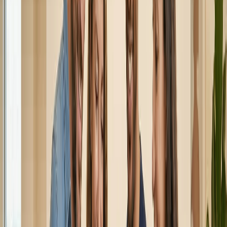
2
第 2 步：选择产品、创业公司或商业故事模板
选择产品讲解视频制作者布局、创业讲解视频制作者节奏或
业务讲解视频制作者章节卡片。VidpexAI 会建议挂钩、功能
标注和可选的知识检查暂停，这样你的讲解视频创作就不会
影响信息。
3
第 3 步：查看、导出并随处发布
导出带有字幕边栏的 MP4 以实现无障碍访问，然后嵌入到登
录页面、LMS 模块或销售室。在套餐允许的情况下，付费套
餐会记录解释器视频制作器应用程序的下载；免费套餐会在
制作动画讲解视频预览时明确标注水印。
立即开始 Explainer 视频 AI