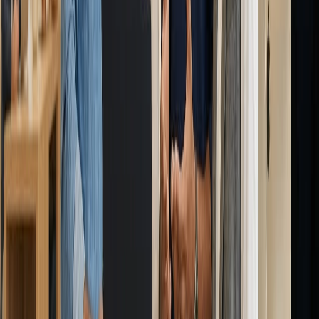
创业和商业解说视频制作者
向投资者和客户介绍初创企业的解说视频制作者冷开、问题
解决弧线和牵引滑动作。Business Explainer 视频制作者章节