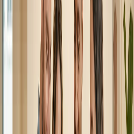
时，输出也适合解释性视频制作者和解释性视频制作者的搜
索，除非你故意选择这种风格，否则不会强迫你使用卡通解
释器视频制作者角色。
免费试用 Explainer Video Maker AI
VidpexAI的解释器视频制作器是如何工
作的？
1
第 1 步：上传产品图片、用户界面截图或幻灯片页
面
将 PNG、JPG、HEIC 或 JPEG 拖放到在线解释器视频制作器
中。人工智能会读取标题、图表和用户界面浏览器，然后将
资产路由到在线制作讲解视频的时间表中，以 16:9 的横向和
9:16 的社交作物。