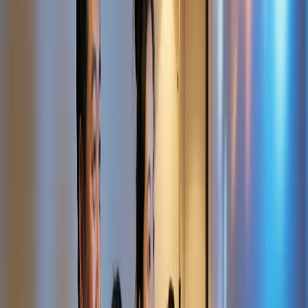
步骤1: 上传您的剪辑或AI生成的视频
将MP4，MOV或WebM (最多500 MB) 放入AI video extender在
线工作区。适用于真实镜头，来自任何模型，动画和屏幕录
制的AI生成的剪辑。无需注册即可上传和预览-免费的AI
video extender No sign up lane从这里开始。
2
路线2: Money Canadian Highway-Talk，多年前的
背景记录
选择AI扩展视频长度以向前或向后添加秒数，AI扩展视频背
景以向外扩展画布，或AI视频纵横比扩展器以转换
9:16↔16:9↔不裁剪的1:1。可选地描述接下来会发生什么-相
机向后拉，主体转弯，场景过渡-或让AI自然地继续。
3
步骤3: 生成、链接和导出