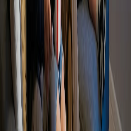
简短形式的创作者和社交媒体编辑
需要扩展视频AI在线工具以拉伸钩子，建立观看时间并满足
TikTok，卷轴和短裤的最小持续时间阈值的创作者。video
extender AI free preview lane允许您在发布之前测试扩展。
电影制作人，编辑和后期制作团队
需要额外编辑手柄，慢速显示或b-roll扩展而无需安排重新拍
摄的编辑者。VidpexAI的工作方式类似于扩展视频AI premiere
工作流程，但在浏览器中运行-生成新素材，然后拉入NLE时
间轴。
营销人员、代理商和产品团队
团队在多个平台和纵横比中重新利用一个英雄资产。AI视频
宽高比扩展器和AI视频背景扩展器消除了在单个剪辑必须同
时作为垂直，横向和正方形发货时对多个镜头的需求。