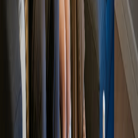
试试最好的免费AI视频扩展器
为什么选择VidpexAI的AI视频扩展器？
一个工具中的三种扩展模式
大多数竞争对手只处理时间扩展。VidpexAI还在空间上扩展-
绘制框架并转换纵横比-因此您可以在一个会话中解决三个问
题。这就是为什么当需要多格式交付时，团队将其列为最佳
AI视频扩展器的原因。
具有透明升级路径的免费无注册预览
免费的AI视频扩展器no sign up lane可让您上传，扩展和预览
带水印的结果，而无需创建帐户。付费层文件-无水印高清、
商业权利和批处理。失败的世代自动退款积分。