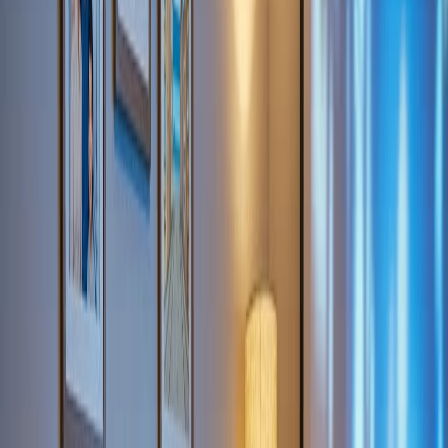
VidpexAI的AI视频扩展器可让您在一个工作流程中扩展视频
长度，扩展背景画布并转换纵横比。上传任何剪辑和AI生成
新的帧，继续运动，照明和风格无缝-向前，向后或向外。它
作为AI视频扩展器在线运行，具有免费的AI视频扩展器no
sign up preview lane，AI video extender免费水印导出和升级时
可选的HD母版。没有重新拍摄，没有手动关键帧，没有可见
的切割。
免费试用AI视频扩展器
什么是VidpexAI的AI视频扩展器？