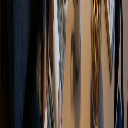
此页面与其他VidpexAI工具有何关联？
尝试扩展视频AI免费
一站式 AI 视频与图像创作平台
用强大的 AI 工具将想象变为画面，生成图像、视频与创意内
容。
立即联系
© 2026 VidpexAI. All rights reserved.
隐私政策
服务条款
Contact:
support@vidpexai.com
Legal entity:
GROW ENGINE LIMITED
Legal entity address:
Rm 701, Unit 108B, 7/F, Twr B New