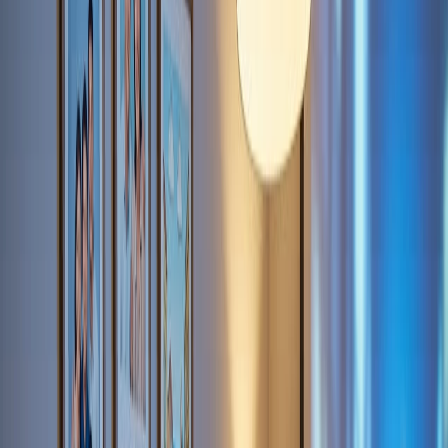
创建
请先上传视频
示例
AI Video Extender-免费延长视频长度