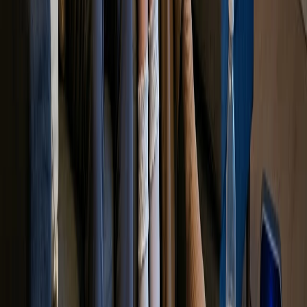
提示引导方向和无缝链扩展
描述接下来会发生什么-相机向后拉，对象转向，场景过渡到
日落-然后AI跟随。链扩展，从5秒的种子剪辑构建分钟长的
序列，片段之间没有可见的切割或样式转换。
立即启动视频扩展AI
VidpexAI的AI Video Extender的真实用
户评论
4.9
/5
从4,080评论
AI video extender免费预览保存了客户端截止日期
我们有一个4秒的英雄剪辑，需要15的广告位。AI video
extender免费预览向我们展示了在升级以进行最终导出之前无