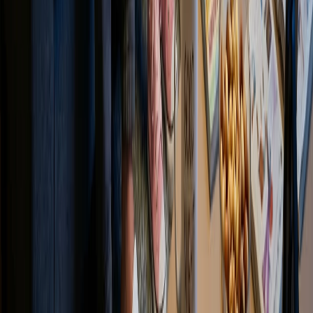
我可以扩展视频AI来更改纵横比而不裁剪吗？
这与Adobe AI扩展视频工具相比如何？
我可以从Kling，Sora或Runway扩展AI生成的剪辑吗？
我可以使用AI扩展视频多长时间？
AI视频扩展器是否适用于模因和简短内容？
我上传的视频是私人的吗？