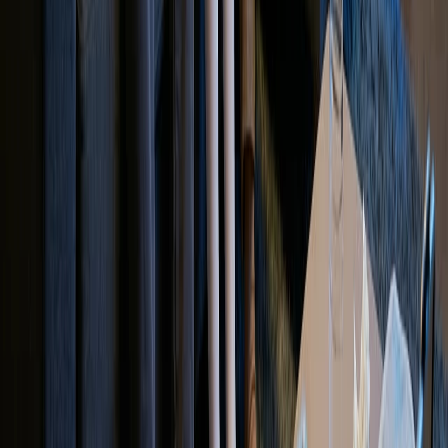
延长视频长度AI使我们的TikTok观看时间翻了一番
TikTok推送超过8秒的视频。我们将5秒挂钩上的视频长度AI
扩展到12秒，平均观看持续时间跃升40%。算法喜欢它。
马库斯·陈
TikTok增长领先
免费AI视频扩展器无需注册快速客户端演示
潜在客户在购买前要求提供证据。免费的AI video extender no
sign up lane可以让我在30秒内通过销售电话演示价值，而无需
让他们创建帐户。
克里斯·朗
AE,SaaS视频
用于电影b-roll的生成扩展视频AI
我们还需要8秒的日落小车来编辑文档。生成扩展视频AI完美
地延续了相机的运动和色彩等级。编辑说这看起来像是一个