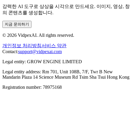
강력한 AI 도구로 상상을 시각으로 만드세요. 이미지, 영상, 창
의 콘텐츠를 생성합니다.
지금 문의하기
© 2026 VidpexAI. All rights reserved.
개인정보 처리방침
서비스 약관
Contact:
support@vidpexai.com
Legal entity:
GROW ENGINE LIMITED
Legal entity address:
Rm 701, Unit 108B, 7/F, Twr B New
Mandarin Plaza 14 Science Museum Rd Tsim Sha Tsui Hong Kong
Registration number:
78975168