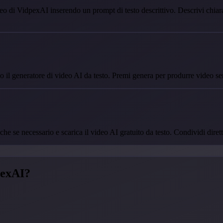
 video di VidpexAI inserendo un prompt di testo descrittivo. Descrivi chia
 il generatore di video AI da testo. Premi genera per produrre video senza
che se necessario e scarica il video AI gratuito da testo. Condividi dire
pexAI?