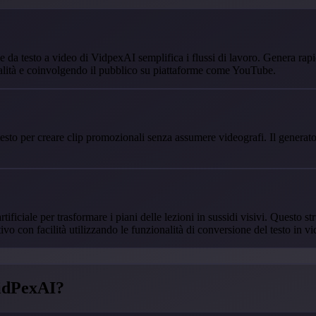
le da testo a video di VidpexAI semplifica i flussi di lavoro. Genera rapi
alità e coinvolgendo il pubblico su piattaforme come YouTube.
esto per creare clip promozionali senza assumere videografi. Il generator
.
rtificiale per trasformare i piani delle lezioni in sussidi visivi. Questo s
vo con facilità utilizzando le funzionalità di conversione del testo in vi
VidPexAI?