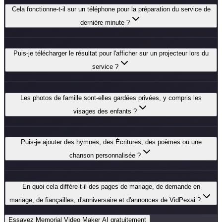
Cela fonctionne-t-il sur un téléphone pour la préparation du service de
dernière minute ?
Puis-je télécharger le résultat pour l'afficher sur un projecteur lors du
service ?
Les photos de famille sont-elles gardées privées, y compris les
visages des enfants ?
Puis-je ajouter des hymnes, des Écritures, des poèmes ou une
chanson personnalisée ?
En quoi cela diffère-t-il des pages de mariage, de demande en
mariage, de fiançailles, d'anniversaire et d'annonces de VidPexai ?
Essayez Memorial Video Maker AI gratuitement