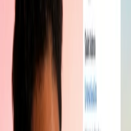
Describe la escena que quieres crear o sube una imagen de
referencia. El generador de texto a vídeo Wan 2.5 AI interpreta tu
mensaje o entrada visual.
2
Paso 2: Generar el vídeo de IA
El generador de vídeo de IA Wan 2.5 procesa la entrada utilizando
su modelo generativo avanzado para crear un videoclip animado
corto con efectos visuales y de movimiento.
3
Paso 3: Obtenga una vista previa y descargue el
video
Obtenga una vista previa del contenido generado al instante y
descargue el resultado final del generador de videos Wan 2.5 en
línea para redes sociales, marketing o proyectos creativos.
Generador de vídeo Wan 2.5 gratis
¿Qué puede hacer con el generador de