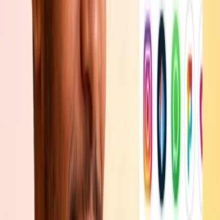
utilizando el generador de vídeo Wan 2.5 AI en línea. La IA puede
generar rápidamente escenas cortas, animaciones estéticas o fondos
visualmente impactantes que funcionan bien para publicaciones en
redes sociales, vídeos promocionales o formatos creativos de
narración. Con el generador de vídeo Wan 2.5 gratuito, los usuarios
pueden generar múltiples variaciones y experimentar con diferentes
estilos sin necesidad de un software de edición complejo.
Generador de vídeo Wan 2.5 gratis