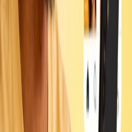
flexibilidad facilita la transformación de ideas escritas o referencias
visuales en clips animados dentro de un único entorno en línea de
generador de vídeo Wan 2.5.
Modelo de código abierto: innovación y libertad
creativa
Basado en el modelo de vídeo de código abierto Wan 2.5,
VidPexAI fomenta la experimentación y la exploración creativa.
Los usuarios pueden generar vídeos libremente con la generación
ilimitada y gratuita de Wan 2.5, lo que la convierte en una
alternativa sólida para quienes exploran las nuevas herramientas de
vídeo de IA y las tecnologías de vídeo generativo.
Generador de vídeo Wan 2.5 gratis
Reseñas de usuarios reales sobre el
generador de video Wan 2.5 AI de
VidPexAI