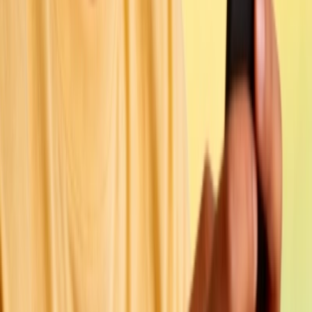
generar varios clips y obtener rápidamente ideas para narraciones
breves en vídeo.
Marcus Reed
Creador de contenido de YouTube
Ideal para la creación creativa de prototipos de vídeo
Como diseñador, utilizo Wan 2.5 AI de texto a vídeo para visualizar
conceptos antes de la producción. Es una forma rápida de crear
escenas animadas a partir de descripciones sencillas.
Lena Hoffmann
Diseñador gráfico
Experimentos rápidos ilimitados simplificados
La función de indicaciones de texto ilimitadas me permite probar
ideas creativas sin preocuparme por los límites. La generación de
vídeos con IA de Wan 2.5 hace que la experimentación sea muy
divertida.
Jason Miller
Desarrollador de juegos independientes
Una potente alternativa a las costosas herramientas de vídeo de IA