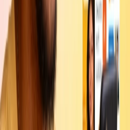
Generador de vídeo Wan 2.5 gratis
¿Por qué elegir el generador de video
Wan 2.5 AI de VidPexAI?
Creación rápida de vídeos mediante IA con
indicaciones ilimitadas
VidPexAI permite la creación rápida de videos utilizando el flujo de
trabajo gratuito del generador de texto a video Wan 2.5 AI. La
plataforma admite un número ilimitado de mensajes de texto, lo que
permite a los usuarios probar ideas rápidamente y generar múltiples
variaciones de vídeo sin complicados procesos de producción.
Flujos de trabajo flexibles de imagen a vídeo y texto
a vídeo
A diferencia de muchas herramientas que se centran en un solo
formato, VidPexAI admite la generación de texto a video con Wan
2.5 AI y con la generación de imagen a video con Wan 2.5 AI. Esta