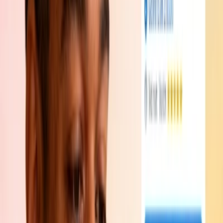
Transforma imágenes en vídeos dinámicos en
movimiento
Haga que las imágenes estáticas cobren vida con la generación Wan
2.5 de imagen a vídeo. Suba una foto, ilustración o maqueta de
diseño y deje que el modelo de imagen a vídeo de Wan 2.5 AI
añada movimiento, movimiento de cámara y animación de escena.
Este flujo de trabajo es ideal para convertir imágenes de productos,
obras de arte digitales o diseños de personajes en atractivos clips
animados. Gracias a la tecnología Wan 2.5 gratuita de imagen a
vídeo en línea, los creadores pueden convertir rápidamente
imágenes fijas en contenido de vídeo que se puede compartir.
Generador de vídeo Wan 2.5 gratis