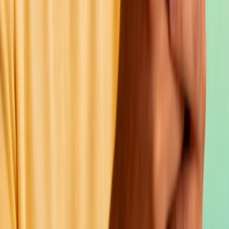
¿Cómo se compara Wan 2.5 con otros generadores de vídeo de IA?
¿Cuáles son los casos de uso más comunes para la creación de
vídeos con IA de Wan 2.5?
Generador de vídeo Wan 2.5 gratis
La plataforma definitiva de creación de vídeo e imagen con IA
Convierte la imaginación en visuales con potentes herramientas de
IA para generar imágenes, vídeos y contenido creativo.
Contactar ahora
© 2026 VidpexAI. All rights reserved.
Política de privacidad
Términos del servicio
Contact:
support@vidpexai.com